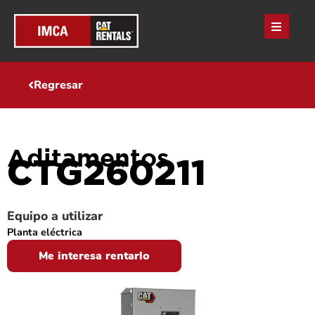
Regresar
Aditamentos
CTG260211
Equipo a utilizar
Planta eléctrica
Me interesa rentarlo