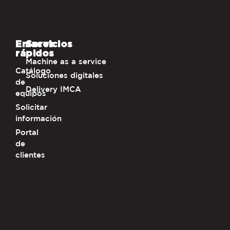
Enlaces
Servicios
rápidos
Machine as a service
Catálogo
Soluciones digitales
de
Delivery IMCA
equipos
Solicitar
información
Portal
de
clientes