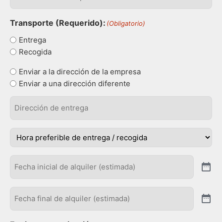
la
empresa
(Obligatorio)
Transporte (Requerido):
(Obligatorio)
Entrega
Recogida
Tipo
Enviar a la dirección de la empresa
de
Enviar a una dirección diferente
envio
(Obligatorio)
Dirección
de
entrega
(Obligatorio)
hora
(Obligatorio)
Fecha
inicio
(Obligatorio)
Fecha
fianl
(Obligatorio)