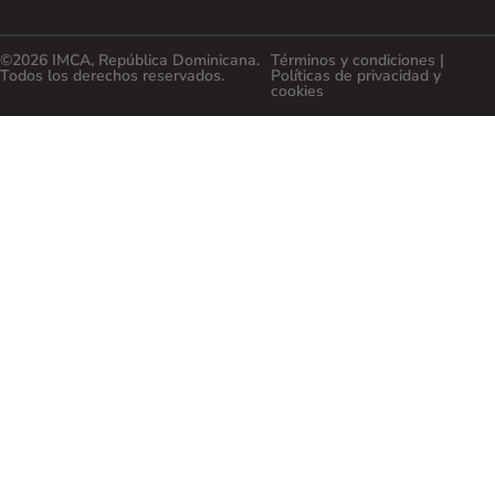
©2026 IMCA, República Dominicana.
Términos y condiciones |
Todos los derechos reservados.
Políticas de privacidad y
cookies