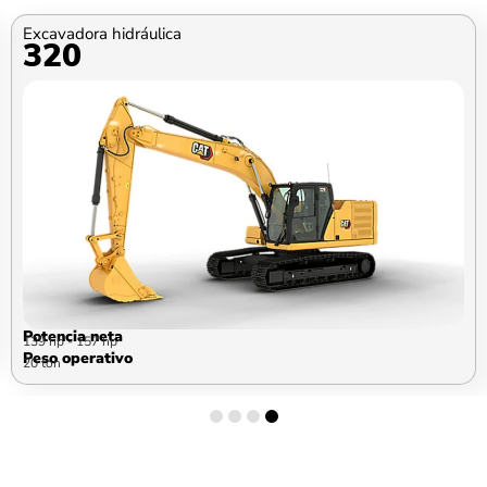
Excavadora hidráulica
320
Potencia neta
139 hp - 157 hp
Peso operativo
Solicitar equipo
20 ton