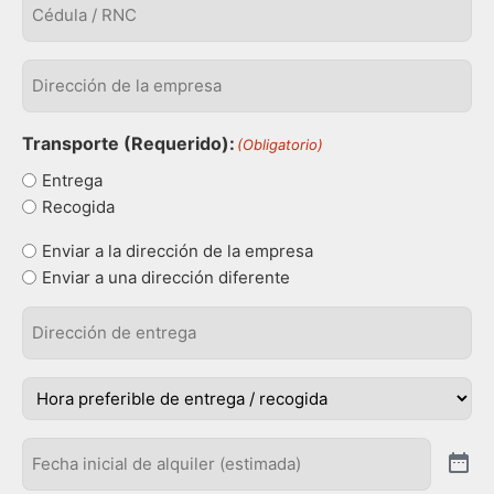
/
RNC
Dirección
de
la
empresa
(Obligatorio)
Transporte (Requerido):
(Obligatorio)
Entrega
Recogida
Tipo
Enviar a la dirección de la empresa
de
Enviar a una dirección diferente
envio
(Obligatorio)
Dirección
de
entrega
(Obligatorio)
hora
(Obligatorio)
Fecha
inicio
(Obligatorio)