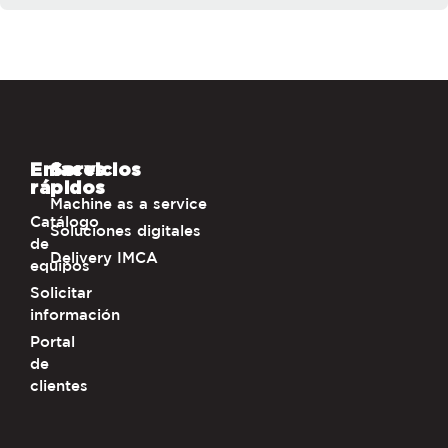
Enlaces
Servicios
rápidos
Machine as a service
Catálogo
Soluciones digitales
de
Delivery IMCA
equipos
Solicitar
información
Portal
de
clientes