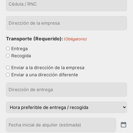
/
RNC
Dirección
de
la
empresa
(Obligatorio)
Transporte (Requerido):
(Obligatorio)
Entrega
Recogida
Tipo
Enviar a la dirección de la empresa
de
Enviar a una dirección diferente
envio
(Obligatorio)
Dirección
de
entrega
(Obligatorio)
hora
(Obligatorio)
Fecha
inicio
(Obligatorio)