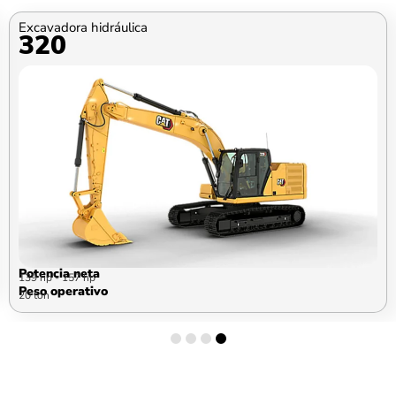
Excavadora hidráulica
320
Potencia neta
139 hp - 157 hp
Peso operativo
Solicitar equipo
20 ton