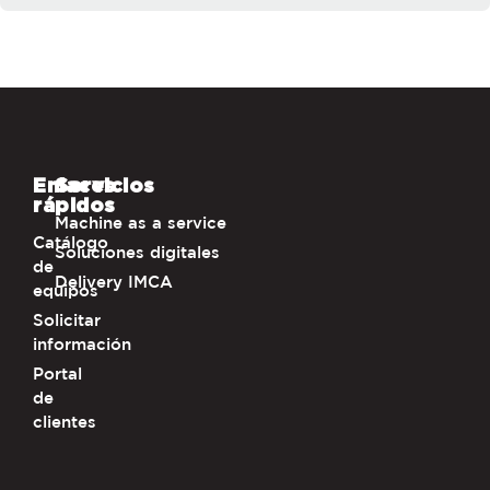
Enlaces
Servicios
rápidos
Machine as a service
Catálogo
Soluciones digitales
de
Delivery IMCA
equipos
Solicitar
información
Portal
de
clientes